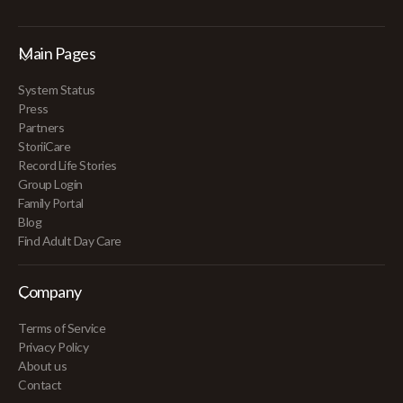
Main Pages
System Status
Press
Partners
StoriiCare
Record Life Stories
Group Login
Family Portal
Blog
Find Adult Day Care
Company
Terms of Service
Privacy Policy
About us
Contact