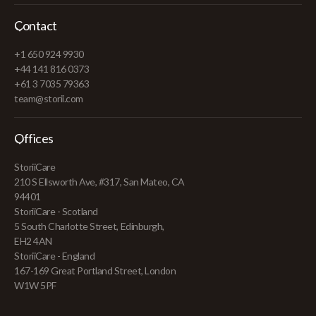
Contact
+1 650 924 9930
+44 141 816 0373
+61 3 7035 79363
team@storii.com
Offices
StoriiCare
210 S Ellsworth Ave, #317, San Mateo, CA
94401
StoriiCare - Scotland
5 South Charlotte Street, Edinburgh,
EH2 4AN
StoriiCare - England
167-169 Great Portland Street, London
W1W 5PF