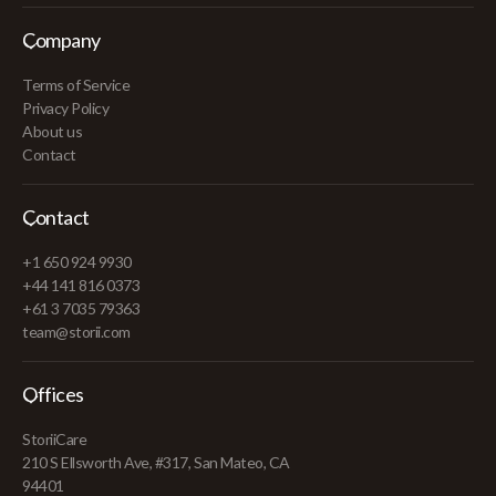
Company
Terms of Service
Privacy Policy
About us
Contact
Contact
+1 650 924 9930
+44 141 816 0373
+61 3 7035 79363
team@storii.com
Offices
StoriiCare
210 S Ellsworth Ave, #317, San Mateo, CA
94401