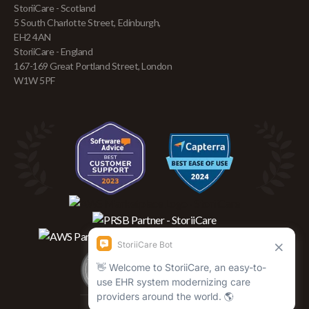
StoriiCare - Scotland
5 South Charlotte Street, Edinburgh,
EH2 4AN
StoriiCare - England
167-169 Great Portland Street, London
W1W 5PF