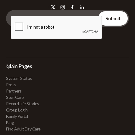
Main Pages
System Status
Press
Partners
StoriiCare
Record Life Stories
Group Login
Family Portal
Blog
Find Adult Day Care