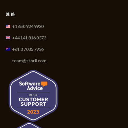
連絡
+1 650 924 9930
+44 141 816 0373
+61 3 7035 7936
team@storii.com