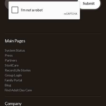
Main Pages
System Status
Press
Partners
StoriiCare
Record Life Stories
Group Login
Family Portal
Blog
Find Adult Day Care
Company