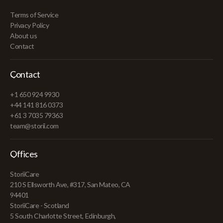
Terms of Service
Privacy Policy
About us
Contact
Contact
+1 650 924 9930
+44 141 816 0373
+61 3 7035 79363
team@storii.com
Offices
StoriiCare
210 S Ellsworth Ave, #317, San Mateo, CA
94401
StoriiCare - Scotland
5 South Charlotte Street, Edinburgh,