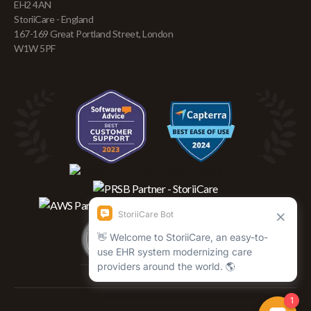
EH2 4AN
StoriiCare - England
167-169 Great Portland Street, London
W1W 5PF