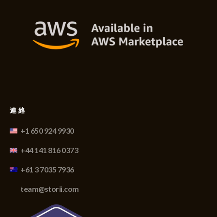
連絡
+1 650 924 9930
+44 141 816 0373
+61 3 7035 7936
team@storii.com