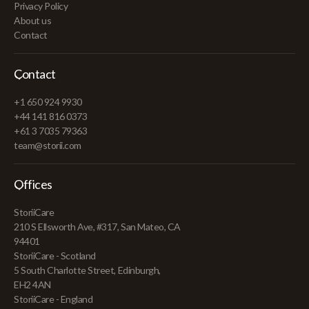
Privacy Policy
About us
Contact
Contact
+1 650 924 9930
+44 141 816 0373
+61 3 7035 79363
team@storii.com
Offices
StoriiCare
210 S Ellsworth Ave, #317, San Mateo, CA
94401
StoriiCare - Scotland
5 South Charlotte Street, Edinburgh,
EH2 4AN
StoriiCare - England