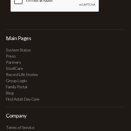
Main Pages
System Status
Press
Partners
StoriiCare
Record Life Stories
Group Login
Family Portal
Blog
Find Adult Day Care
Company
Terms of Service