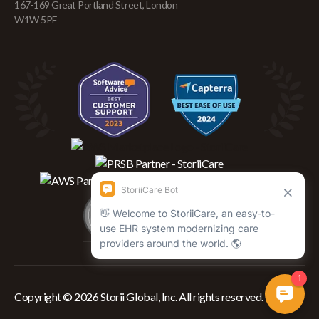
167-169 Great Portland Street, London
W1W 5PF
Copyright © 2026 Storii Global, Inc. All rights reserved.