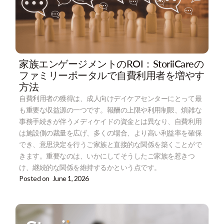
家族エンゲージメントのROI：StoriiCareの
ファミリーポータルで自費利用者を増やす
方法
自費利用者の獲得は、成人向けデイケアセンターにとって最
も重要な収益源の一つです。報酬の上限や利用制限、煩雑な
事務手続きが伴うメディケイドの資金とは異なり、自費利用
は施設側の裁量を広げ、多くの場合、より高い利益率を確保
でき、意思決定を行うご家族と直接的な関係を築くことがで
きます。重要なのは、いかにしてそうしたご家族を惹きつ
け、継続的な関係を維持するかという点です。
Posted on
June 1, 2026