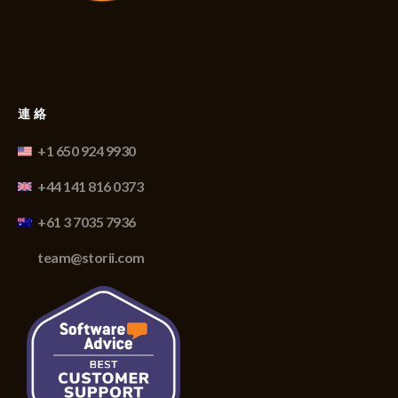
連絡
+1 650 924 9930
+44 141 816 0373
+61 3 7035 7936
team@storii.com