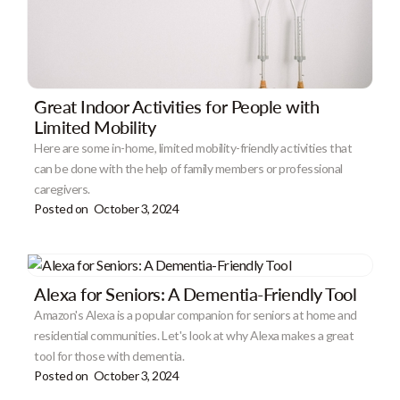
Great Indoor Activities for People with
Limited Mobility
Here are some in-home, limited mobility-friendly activities that
can be done with the help of family members or professional
caregivers.
Posted on
October 3, 2024
Alexa for Seniors: A Dementia-Friendly Tool
Amazon's Alexa is a popular companion for seniors at home and
residential communities. Let's look at why Alexa makes a great
tool for those with dementia.
Posted on
October 3, 2024