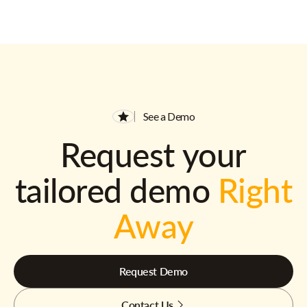
See a Demo
Request your
tailored demo
Right
Away
Request Demo
Contact Us