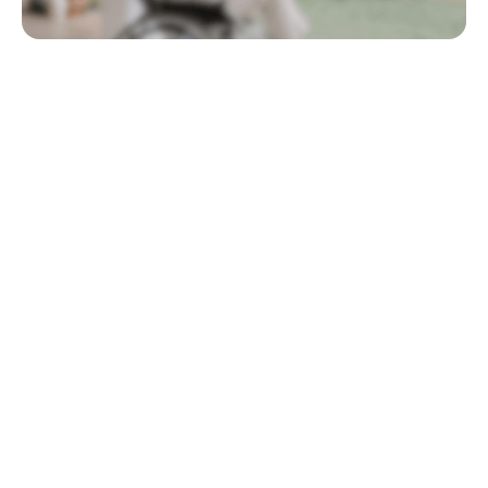
Quick Navigation
WellSky vs. StoriiCare (2025): O
Comparativo Definitivo para Centros-Dia
para Idosos
Introdução
Centros-dia para idosos precisam de softwares que otimizem as
operações, garantam a conformidade e melhorem o cuidado
centrado na pessoa. Embora o WellSky atenda a diversos
setores da saúde,