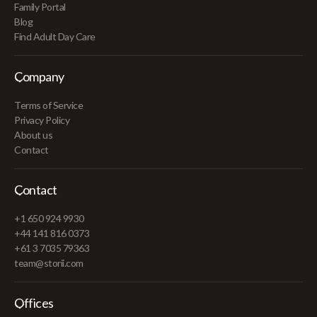
Family Portal
Blog
Find Adult Day Care
Company
Terms of Service
Privacy Policy
About us
Contact
Contact
+1 650 924 9930
+44 141 816 0373
+61 3 7035 79363
team@storii.com
Offices