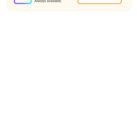
Quick Navigation
A StoriiCare tem o prazer de anunciar o lançamento do
Skye
,
nosso novo assistente com IA integrado diretamente à
plataforma StoriiCare. Projetado especificamente para
empresas de cuidados, o Skye oferece às equipes de
atendimento acesso instantâneo às informações de que
precisam, sem a necessidade de navegar por menus, clicar em
relatórios ou perder tempo valioso.
O Skye representa um grande passo em nossa missão de tornar
a tecnologia mais
humana
, intuitiva e útil para os profissionais de