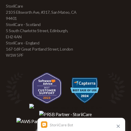
StoriiCare
210 S Ellsworth Ave, #317, San Mateo, CA
94401
StoriiCare - Scotland
5 South Charlotte Street, Edinburgh,
EH2 4AN
StoriiCare - England
167-169 Great Portland Street, London
W1W 5PF