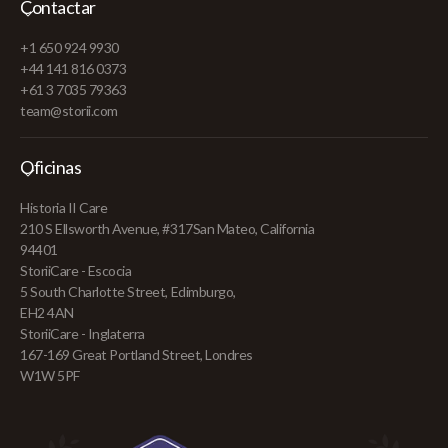
Contactar
+1 650 924 9930
+44 141 816 0373
+61 3 7035 79363
team@storii.com
Oficinas
Historia II Care
210 S Ellsworth Avenue, #317San Mateo, California
94401
StoriiCare - Escocia
5 South Charlotte Street, Edimburgo,
EH2 4AN
StoriiCare - Inglaterra
167-169 Great Portland Street, Londres
W1W 5PF