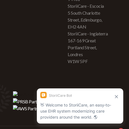
StoriiCare - Escocia
5 South Charlotte
Street, Edimburgo,
EH2 4AN
StoriiCare - Inglaterra
167-169 Great
Portland Street,
Londres
W1W 5PF