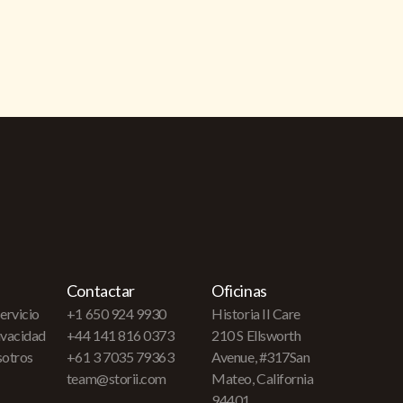
Contactar
Oficinas
ervicio
+1 650 924 9930
Historia II Care
rivacidad
+44 141 816 0373
210 S Ellsworth
sotros
+61 3 7035 79363
Avenue, #317San
team@storii.com
Mateo, California
94401