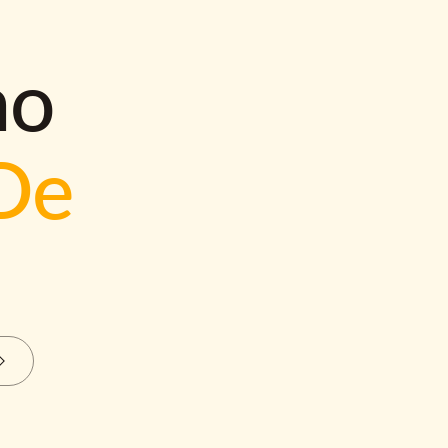
mo
De