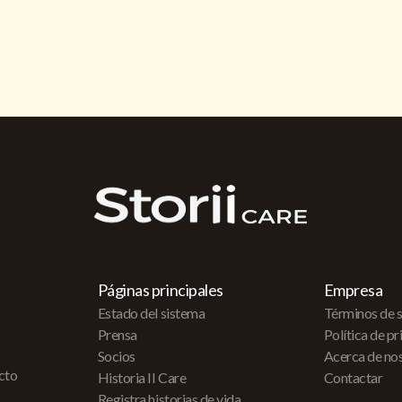
Páginas principales
Empresa
Estado del sistema
Términos de s
Prensa
Política de p
Socios
Acerca de no
acto
Historia II Care
Contactar
Registra historias de vida