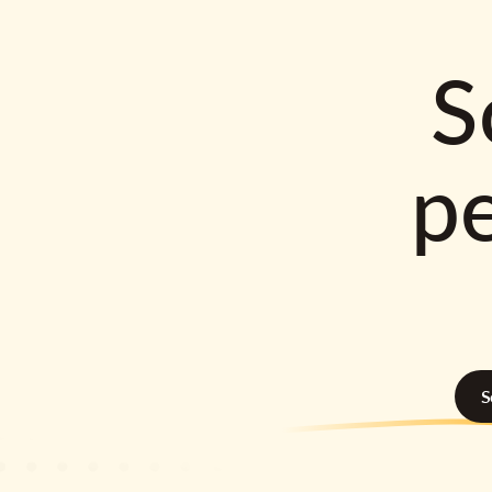
S
p
S