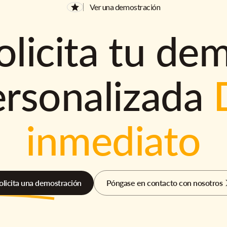
Ver una demostración
olicita tu de
ersonalizada
inmediato
olicita una demostración
Póngase en contacto con nosotros