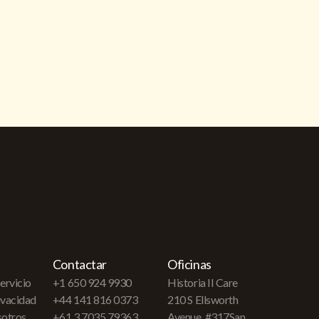
Contactar
Oficinas
ervicio
+1 650 924 9930
Historia II Care
rivacidad
+44 141 816 0373
210 S Ellsworth
sotros
+61 3 7035 79363
Avenue, #317San