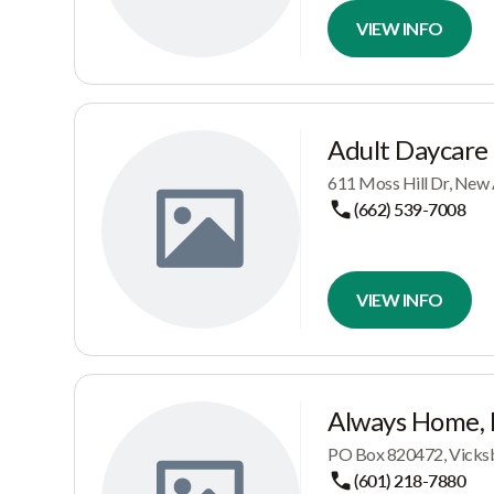
VIEW INFO
Adult Daycare
611 Moss Hill Dr, New
(662) 539-7008
VIEW INFO
Always Home,
PO Box 820472, Vicks
(601) 218-7880