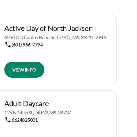
Active Day of North Jackson
6250 Old Canton Road, Suite 140, , MS, 39211-2946
(601) 956-7794
VIEW INFO
Adult Daycare
125 N Main St, DREW, MS, 38737
6624825001