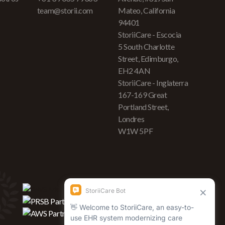
team@storii.com
Mateo, California
94401
StoriiCare - Escocia
5 South Charlotte
Street, Edimburgo,
EH2 4AN
StoriiCare - Inglaterra
167-169 Great
Portland Street,
Londres
W1W 5PF