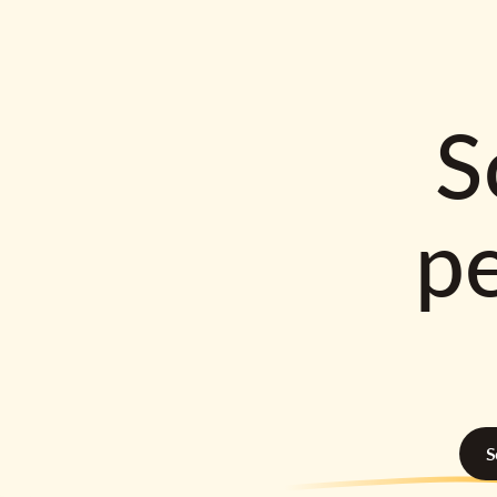
S
p
S