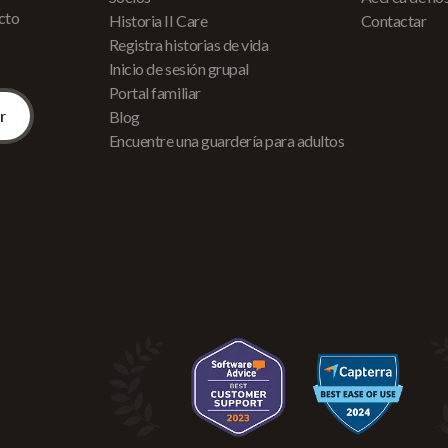
acto
Historia II Care
Contactar
Registra historias de vida
Inicio de sesión grupal
Portal familiar
Blog
Encuentre una guardería para adultos