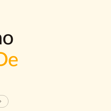
mo
De