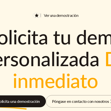
Ver una demostración
olicita tu de
ersonalizada
inmediato
olicita una demostración
Póngase en contacto con nosotros