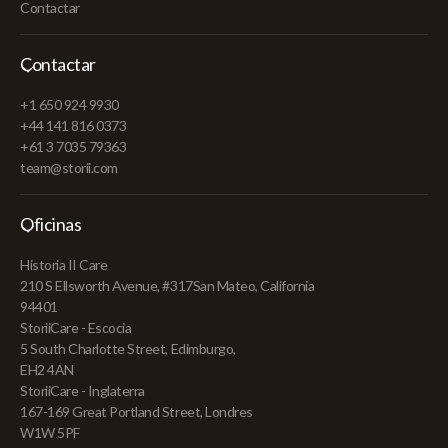
Contactar
Contactar
+1 650 924 9930
+44 141 816 0373
+61 3 7035 79363
team@storii.com
Oficinas
Historia II Care
210 S Ellsworth Avenue, #317San Mateo, California
94401
StoriiCare - Escocia
5 South Charlotte Street, Edimburgo,
EH2 4AN
StoriiCare - Inglaterra
167-169 Great Portland Street, Londres
W1W 5PF