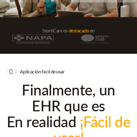
StoriiCare es
destacado
en
Aplicación fácil de usar
Finalmente, un
EHR que es
En realidad
¡Fácil de