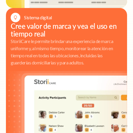
Sistema digital
Cree valor de marca y vea el uso en
tiempo real
StoriiCare le permite brindar una experiencia de marca
uniforme y, al mismo tiempo, monitorear la atención en
tiempo real en todas las ubicaciones, incluidas las
guarderías domiciliarias y para adultos.