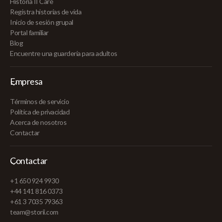
Historia II Care
Registra historias de vida
Inicio de sesión grupal
Portal familiar
Blog
Encuentre una guardería para adultos
Empresa
Términos de servicio
Política de privacidad
Acerca de nosotros
Contactar
Contactar
+1 650 924 9930
+44 141 816 0373
+61 3 7035 79363
team@storii.com