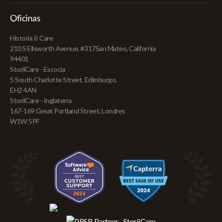
Oficinas
Historia II Care
210 S Ellsworth Avenue, #317San Mateo, California
94401
StoriiCare - Escocia
5 South Charlotte Street, Edimburgo,
EH2 4AN
StoriiCare - Inglaterra
167-169 Great Portland Street, Londres
W1W 5PF