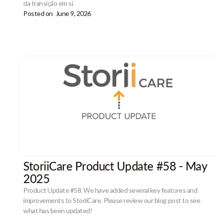
da transição em si.
Posted on
June 9, 2026
StoriiCare Product Update #58 - May
2025
Product Update #58. We have added several key features and
improvements to StoriiCare. Please review our blog post to see
what has been updated!