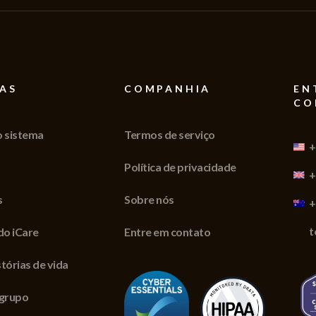
AS
COMPANHIA
EN
CO
o sistema
Termos de serviço
+
Política de privacidade
+
s
Sobre nós
+
t
do iCare
Entre em contato
tórias de vida
 grupo