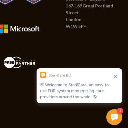
167-169 Great Portland
Street,
London
W1W 5PF