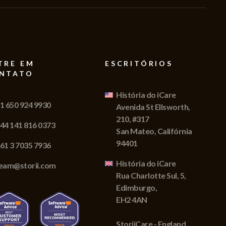
TRE EM
ESCRITÓRIOS
NTATO
História do iCare
1 650 924 9930
Avenida St Ellsworth,
210, #317
44 141 816 0373
San Mateo, Califórnia
94401
61 3 7035 7936
História do iCare
eam@storii.com
Rua Charlotte Sul, 5,
Edimburgo,
EH2 4AN
StoriiCare - England