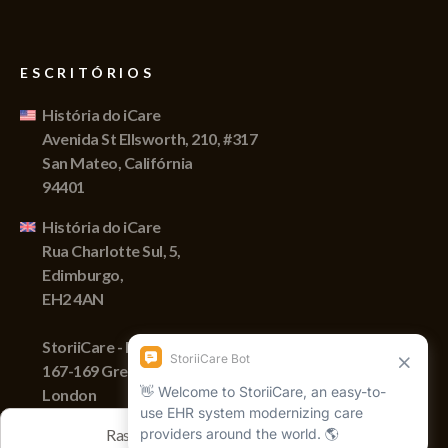
ESCRITÓRIOS
História do iCare
Avenida St Ellsworth, 210, #317
San Mateo, Califórnia
94401
História do iCare
Rua Charlotte Sul, 5,
Edimburgo,
EH2 4AN
StoriiCare - England
167-169 Great Portland Street,
London
W1W 5PF
Rastreamos sessões com cookies