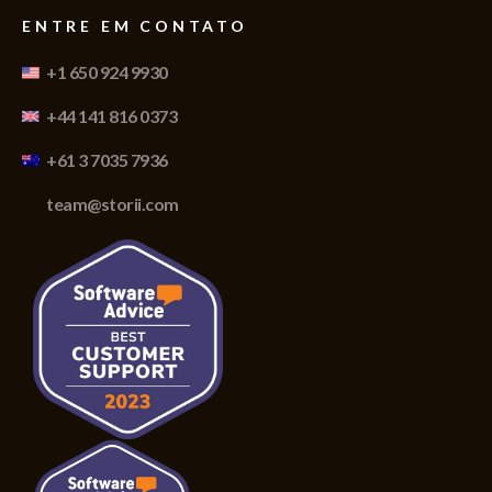
ENTRE EM CONTATO
+1 650 924 9930
+44 141 816 0373
+61 3 7035 7936
team@storii.com