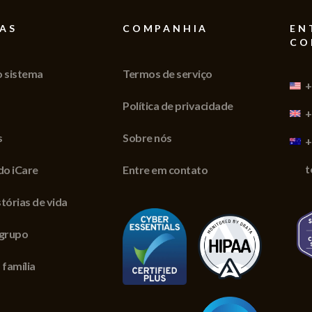
AS
COMPANHIA
EN
CO
o sistema
Termos de serviço
+
Política de privacidade
+
s
Sobre nós
+
t
do iCare
Entre em contato
tórias de vida
 grupo
 família