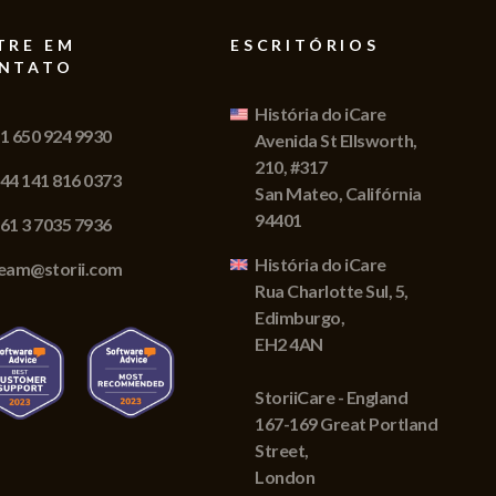
TRE EM
ESCRITÓRIOS
NTATO
História do iCare
1 650 924 9930
Avenida St Ellsworth,
210, #317
44 141 816 0373
San Mateo, Califórnia
94401
61 3 7035 7936
História do iCare
eam@storii.com
Rua Charlotte Sul, 5,
Edimburgo,
EH2 4AN
StoriiCare - England
167-169 Great Portland
Street,
London