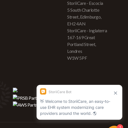
StoriiCare - Escocia
5 South Charlotte
Street, Edimburgo,
EH2 4AN
StoriiCare - Inglaterra
167-169 Great
Portland Street,
Londres
W1W 5PF