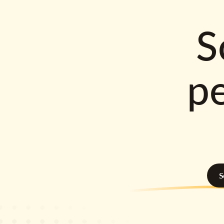
S
p
S