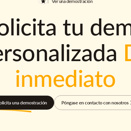
Ver una demostración
olicita tu de
ersonalizada
inmediato
olicita una demostración
Póngase en contacto con nosotros