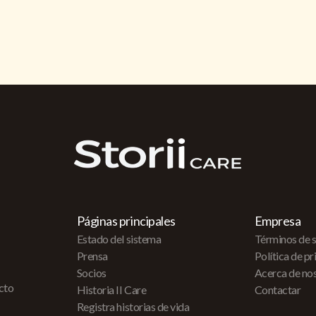
Páginas principales
Empresa
Estado del sistema
Términos de s
Prensa
Política de p
Socios
Acerca de no
acto
Historia II Care
Contactar
Registra historias de vida