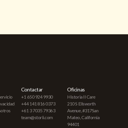
Contactar
Oficinas
ervicio
+1 650 924 9930
Historia II Care
rivacidad
+44 141 816 0373
210 S Ellsworth
sotros
+61 3 7035 79363
Avenue, #317San
team@storii.com
Mateo, California
94401