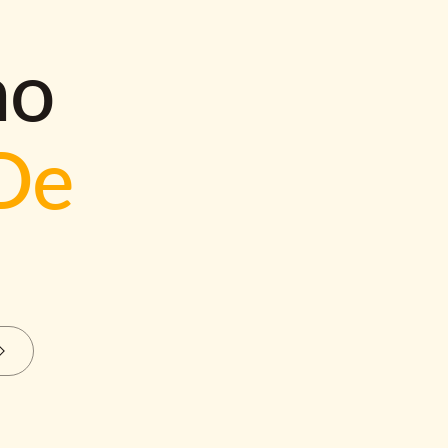
mo
De