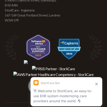
5 South Charlotte Street, Edimburgo,
EH2 4AN
StoriiCare - Inglaterra
167-169 Great Portland Street, Londres
W1W 5PF