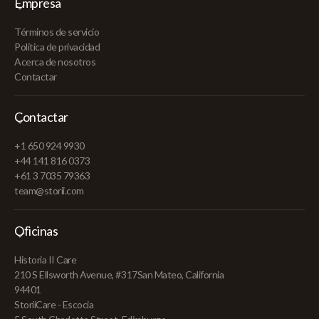
Empresa
Términos de servicio
Política de privacidad
Acerca de nosotros
Contactar
Contactar
+1 650 924 9930
+44 141 816 0373
+61 3 7035 79363
team@storii.com
Oficinas
Historia II Care
210 S Ellsworth Avenue, #317San Mateo, California
94401
StoriiCare - Escocia