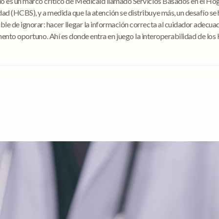
 es un marco crítico de Medicaid llamado Servicios Basados en el Hog
d (HCBS), y a medida que la atención se distribuye más, un desafío se 
ble de ignorar: hacer llegar la información correcta al cuidador adecuad
nto oportuno. Ahí es donde entra en juego la interoperabilidad de los