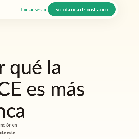
Iniciar sesión
Solicita una demostración
 qué la
HCE es más
nca
ención en
ite este