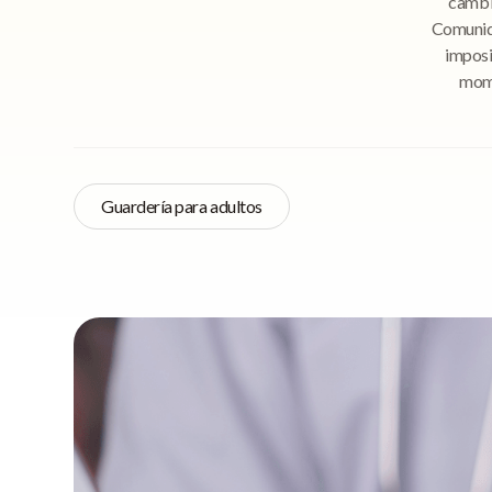
cambio
Comunida
imposi
mome
Guardería para adultos