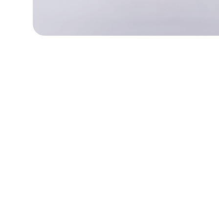
Navegación rápida
Más adultos mayores
sus hogares y comun
cambio es un marc
¿Qué son los HCBS?
Servicios Basados
distribuye más, un d
Por qué es complejo
correcta al cuidad
Qué significa
realmente la
Ahí es donde
la in
interoperabilidad de
los HCE
¿Qué son