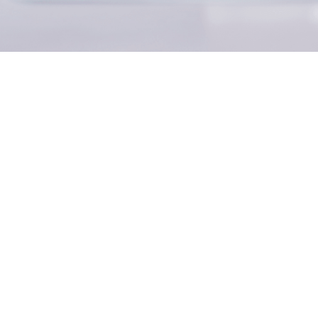
 y personas con discapacidades están optando por recibir atención e
idades en lugar de en entornos institucionales. Lo que permite este
o fundamental de Medicaid denominado
 en el Hogar y la Comunidad (HCBS)
- y a medida que la atención se
esafío se ha vuelto imposible de ignorar: hacer llegar la información
or adecuado en el momento oportuno.
teroperabilidad de los HCE
entra en juego.
 los HCBS?