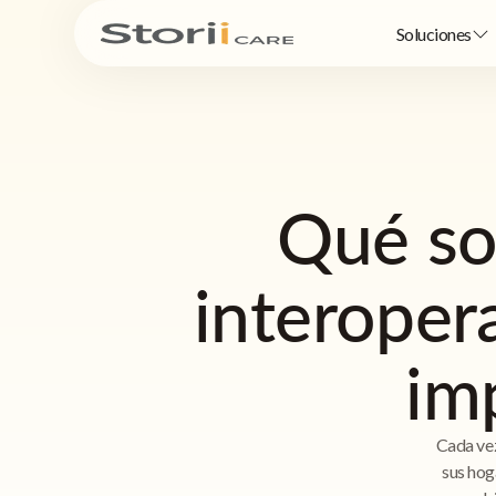
Soluciones
Qué so
interoper
im
Cada vez
sus hog