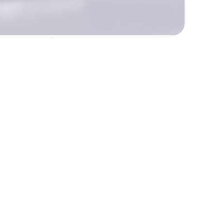
n
Para consultas de
prensa, póngase en
contacto con
Póngase en contacto con
nosotros para cualquier
información
Póngase en contacto con