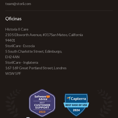
team@storii.com
Oficinas
Historia II Care
210 S Ellsworth Avenue, #317San Mateo, California
94401
StoriiCare - Escocia
5 South Charlotte Street, Edimburgo,
EH2 4AN
StoriiCare - Inglaterra
167-169 Great Portland Street, Londres
W1W 5PF