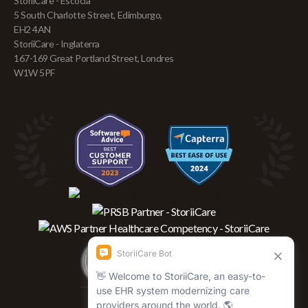
StoriiCare - Escocia
5 South Charlotte Street, Edimburgo,
EH2 4AN
StoriiCare - Inglaterra
167-169 Great Portland Street, Londres
W1W 5PF