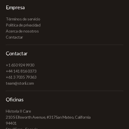
Empresa
Términos de servicio
Política de privacidad
Acerca de nosotros
Contactar
Contactar
+1 650 924 9930
+44 141 816 0373
+61 3 7035 79363
team@storii.com
Oficinas
Historia II Care
210 S Ellsworth Avenue, #317San Mateo, California
94401