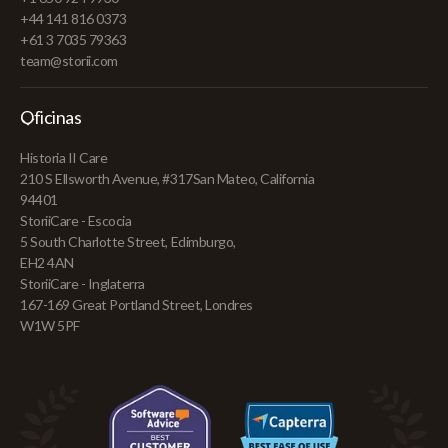
+44 141 816 0373
+61 3 7035 79363
team@storii.com
Oficinas
Historia II Care
210 S Ellsworth Avenue, #317San Mateo, California
94401
StoriiCare - Escocia
5 South Charlotte Street, Edimburgo,
EH2 4AN
StoriiCare - Inglaterra
167-169 Great Portland Street, Londres
W1W 5PF