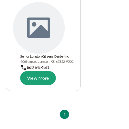
Senior Longton Citizens Center Inc
406 Kansas, Longton, KS, 67352-9500
(620) 642-6861
View More
1