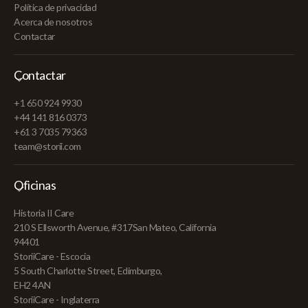
Política de privacidad
Acerca de nosotros
Contactar
Contactar
+1 650 924 9930
+44 141 816 0373
+61 3 7035 79363
team@storii.com
Oficinas
Historia II Care
210 S Ellsworth Avenue, #317San Mateo, California
94401
StoriiCare - Escocia
5 South Charlotte Street, Edimburgo,
EH2 4AN
StoriiCare - Inglaterra