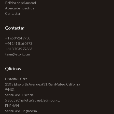
Política de privacidad
Acerca de nosotros
Contactar
Contactar
+1 650 924 9930
+44 141 816 0373
+61 3 7035 79363
team@storii.com
Oficinas
Historia II Care
210 S Ellsworth Avenue, #317San Mateo, California
94401
StoriiCare - Escocia
5 South Charlotte Street, Edimburgo,
EH2 4AN
StoriiCare - Inglaterra