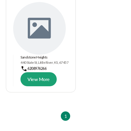
Sandstone Heights
440 State St, Little River, KS, 67457
6208976266
View More
1