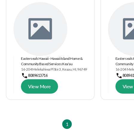
Easterseals Hawaii - Hawaii Island Home &
Easterseals 
Community Based Services Kea'au
Community B
16-204 Melekahiwa Pl Ste 3, Keaau, HI, 96749
16-204 Melek
8089613716
80896
View More
View
1