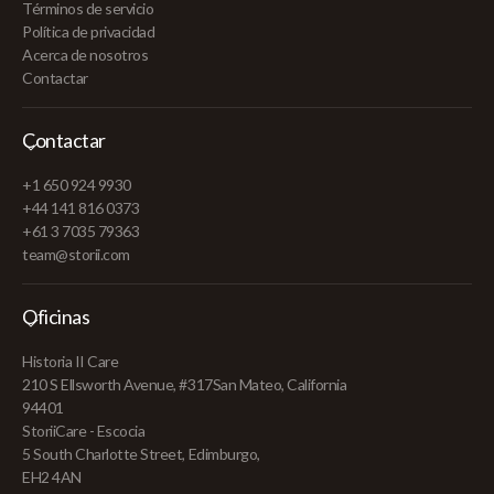
Términos de servicio
Política de privacidad
Acerca de nosotros
Contactar
Contactar
+1 650 924 9930
+44 141 816 0373
+61 3 7035 79363
team@storii.com
Oficinas
Historia II Care
210 S Ellsworth Avenue, #317San Mateo, California
94401
StoriiCare - Escocia
5 South Charlotte Street, Edimburgo,
EH2 4AN