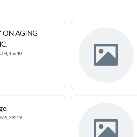
 ON AGING
NC.
, OH, 45640
ge
, MS, 39209