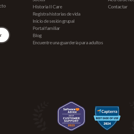
acto
Historia II Care
Contactar
Registra historias de vida
Inicio de sesión grupal
Portal familiar
Blog
Encuentre una guardería para adultos