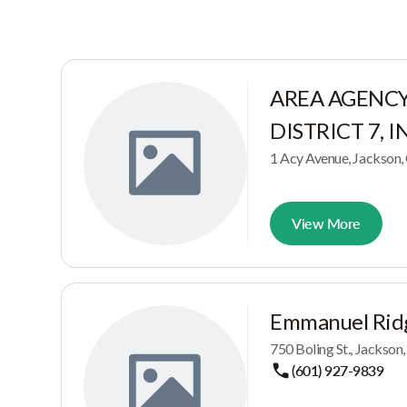
AREA AGENCY
DISTRICT 7, I
1 Acy Avenue, Jackson
View More
Emmanuel Rid
750 Boling St., Jackson
(601) 927-9839