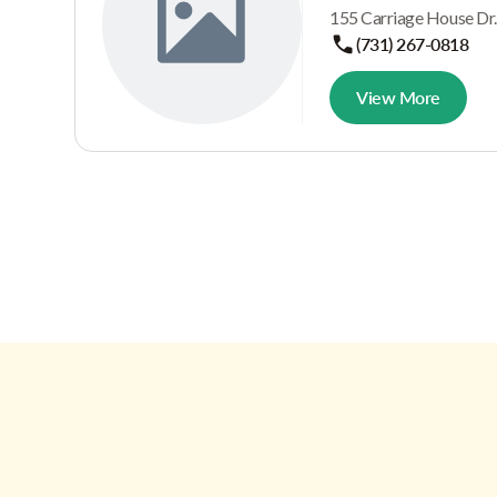
155 Carriage House Dr.
(731) 267-0818
View More