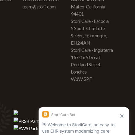
team@storii.com
Mateo, California
94401
StoriiCare - Escocia
5 South Charlotte
Street, Edimburgo,
EH2 4AN
StoriiCare - Inglaterra
167-169 Great
Portland Street,
Londres
W1W 5PF