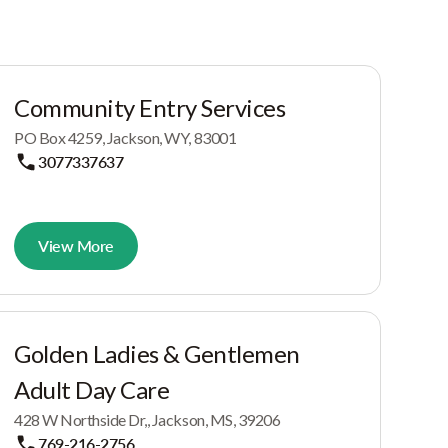
Community Entry Services
PO Box 4259, Jackson, WY, 83001
3077337637
View More
Golden Ladies & Gentlemen
Adult Day Care
428 W Northside Dr,, Jackson, MS, 39206
769-216-2756