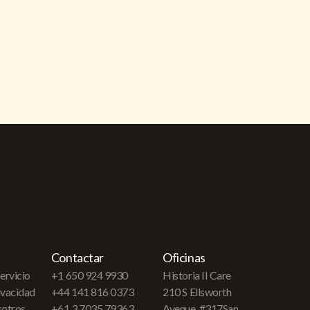
Contactar
Oficinas
ervicio
+1 650 924 9930
Historia II Care
rivacidad
+44 141 816 0373
210 S Ellsworth
sotros
+61 3 7035 79363
Avenue, #317San