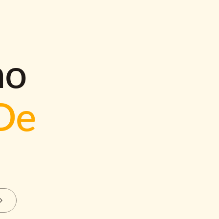
mo
De