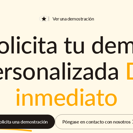
Ver una demostración
olicita tu de
ersonalizada
inmediato
olicita una demostración
Póngase en contacto con nosotros