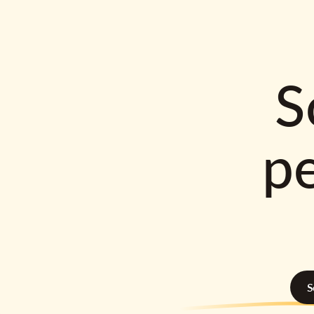
S
p
S