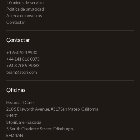
Términos de servicio
Política de privacidad
Acerca de nosotros
Contactar
Contactar
+1 650 924 9930
+44 141 816 0373
+61 3 7035 79363
team@storii.com
Oficinas
Historia II Care
210 S Ellsworth Avenue, #317San Mateo, California
94401
StoriiCare - Escocia
5 South Charlotte Street, Edimburgo,
EH2 4AN