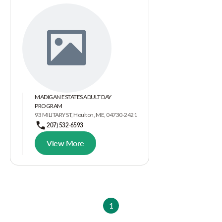
MADIGAN ESTATES ADULT DAY
PROGRAM
93 MILITARY ST, Houlton, ME, 04730-2421
207) 532-6593
View More
1