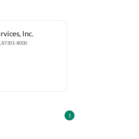
vices, Inc.
M, 87301-8000
1