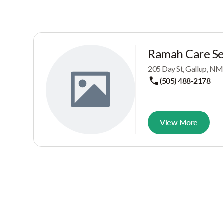
Ramah Care Ser
205 Day St, Gallup, N
(505) 488-2178
View More