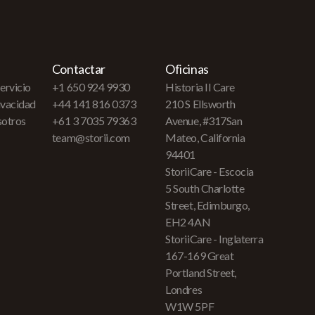
Contactar
Oficinas
ervicio
+1 650 924 9930
Historia II Care
rivacidad
+44 141 816 0373
210 S Ellsworth
sotros
+61 3 7035 79363
Avenue, #317San
team@storii.com
Mateo, California
94401
StoriiCare - Escocia
5 South Charlotte
Street, Edimburgo,
EH2 4AN
StoriiCare - Inglaterra
167-169 Great
Portland Street,
Londres
W1W 5PF