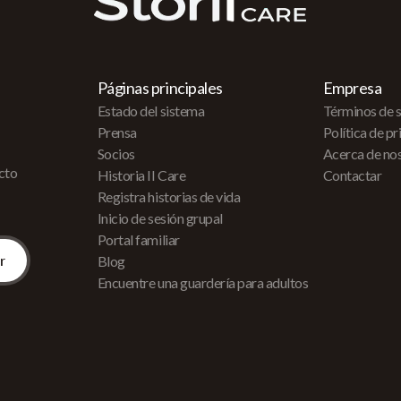
Páginas principales
Empresa
Estado del sistema
Términos de s
Prensa
Política de p
Socios
Acerca de no
acto
Historia II Care
Contactar
Registra historias de vida
Inicio de sesión grupal
Portal familiar
Blog
Encuentre una guardería para adultos