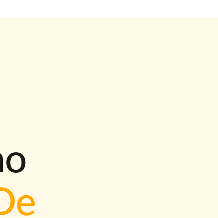
mo
De