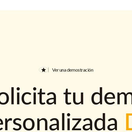
Ver una demostración
olicita tu de
ersonalizada