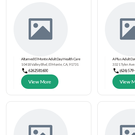
Altamed El Monte Adult Day Health Care
A Plus Adult Da
10418 Valley Blvd, El Monte, CA, 91731
3321 Tyler Ave
6262581600
(626) 579
View More
View M