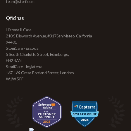
team@storii.com
Oficinas
Historia II Care
210 S Ellsworth Avenue, #317San Mateo, California
94401
StoriiCare - Escocia
5 South Charlotte Street, Edimburgo,
EH2 4AN
StoriiCare - Inglaterra
167-169 Great Portland Street, Londres
W1W 5PF