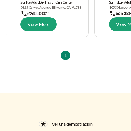
Starlite Adult Day Health Care Center
SunnyDay Adult
9825 Garvey Avenue, El Monte, CA, 91733
10530 Lower Az
(626) 350-0011
(626) 350
View More
View M
1
Ver una demostración