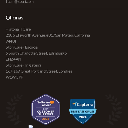
team@storii.com
Oficinas
Historia II Care
210 S Ellsworth Avenue, #317San Mateo, California
94401
StoriiCare - Escocia
5 South Charlotte Street, Edimburgo,
EH2 4AN
StoriiCare - Inglaterra
167-169 Great Portland Street, Londres
W1W 5PF