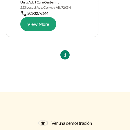
Unity Adult Care Center Inc
223 Locust Ave, Conway, AR, 72034
501-327-2644
View More
1
Ver una demostración