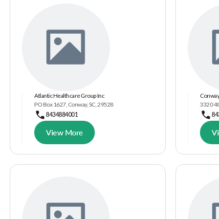
Atlantic Healthcare Group Inc
Conway 
PO Box 1627, Conway, SC, 29528
3320 4t
8434884001
84
View More
V