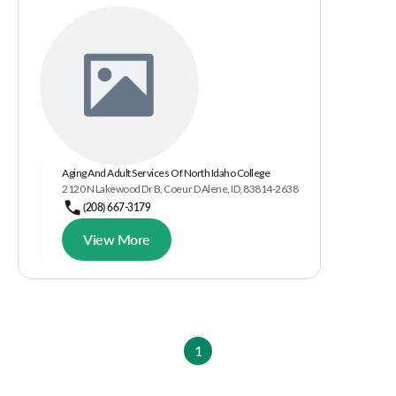
Aging And Adult Services Of North Idaho College
2120 N Lakewood Dr B, Coeur D Alene, ID, 83814-2638
(208) 667-3179
View More
1