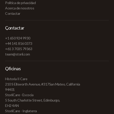
Política de privacidad
Acerca de nosotros
Contactar
Contactar
+1 650 924 9930
+44 141 816 0373
+61 3 7035 79363
team@storii.com
Oficinas
Historia II Care
210 S Ellsworth Avenue, #317San Mateo, California
94401
StoriiCare - Escocia
5 South Charlotte Street, Edimburgo,
EH2 4AN
StoriiCare - Inglaterra