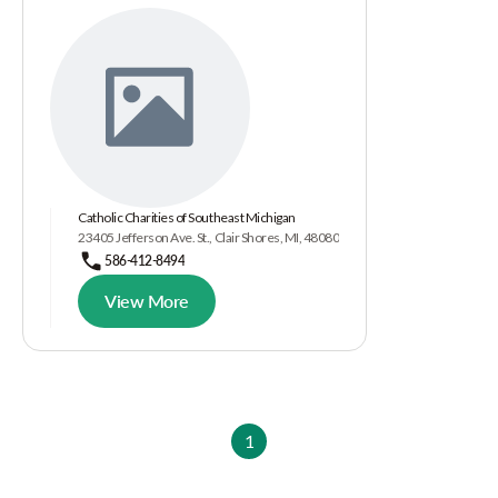
Catholic Charities of Southeast Michigan
23405 Jefferson Ave. St., Clair Shores, MI, 48080
586-412-8494
View More
1