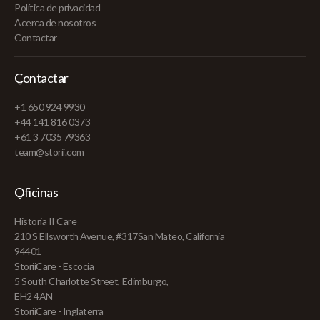
Política de privacidad
Acerca de nosotros
Contactar
Contactar
+1 650 924 9930
+44 141 816 0373
+61 3 7035 79363
team@storii.com
Oficinas
Historia II Care
210 S Ellsworth Avenue, #317San Mateo, California
94401
StoriiCare - Escocia
5 South Charlotte Street, Edimburgo,
EH2 4AN
StoriiCare - Inglaterra