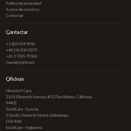
Política de privacidad
Acerca de nosotros
Contactar
Contactar
+1 650 924 9930
+44 141 816 0373
+61 3 7035 79363
team@storii.com
Oficinas
Historia II Care
210 S Ellsworth Avenue, #317San Mateo, California
94401
StoriiCare - Escocia
5 South Charlotte Street, Edimburgo,
EH2 4AN
StoriiCare - Inglaterra