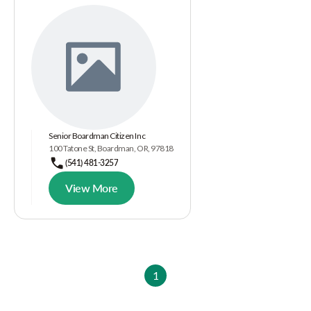
Senior Boardman Citizen Inc
100 Tatone St, Boardman, OR, 97818
(541) 481-3257
View More
1