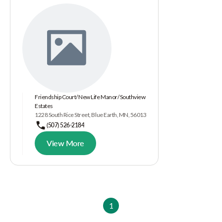
Friendship Court/ New Life Manor/ Southview
Estates
1228 South Rice Street, Blue Earth, MN, 56013
(507) 526-2184
View More
1