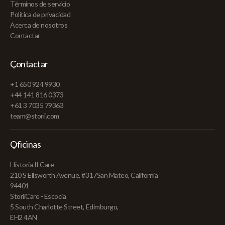
Términos de servicio
Política de privacidad
Acerca de nosotros
Contactar
Contactar
+1 650 924 9930
+44 141 816 0373
+61 3 7035 79363
team@storii.com
Oficinas
Historia II Care
210 S Ellsworth Avenue, #317San Mateo, California
94401
StoriiCare - Escocia
5 South Charlotte Street, Edimburgo,
EH2 4AN