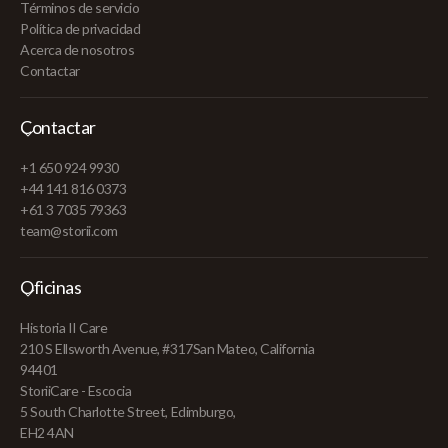
Términos de servicio
Política de privacidad
Acerca de nosotros
Contactar
Contactar
+1 650 924 9930
+44 141 816 0373
+61 3 7035 79363
team@storii.com
Oficinas
Historia II Care
210 S Ellsworth Avenue, #317San Mateo, California
94401
StoriiCare - Escocia
5 South Charlotte Street, Edimburgo,
EH2 4AN