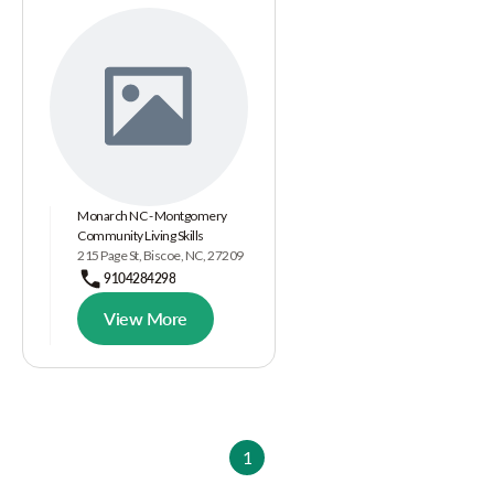
Monarch NC - Montgomery
Community Living Skills
215 Page St, Biscoe, NC, 27209
9104284298
View More
1