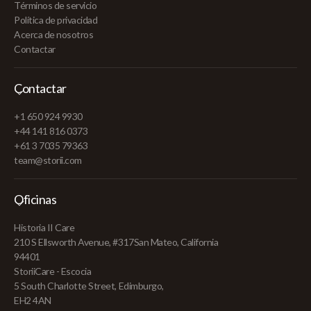
Términos de servicio
Política de privacidad
Acerca de nosotros
Contactar
Contactar
+1 650 924 9930
+44 141 816 0373
+61 3 7035 79363
team@storii.com
Oficinas
Historia II Care
210 S Ellsworth Avenue, #317San Mateo, California
94401
StoriiCare - Escocia
5 South Charlotte Street, Edimburgo,
EH2 4AN