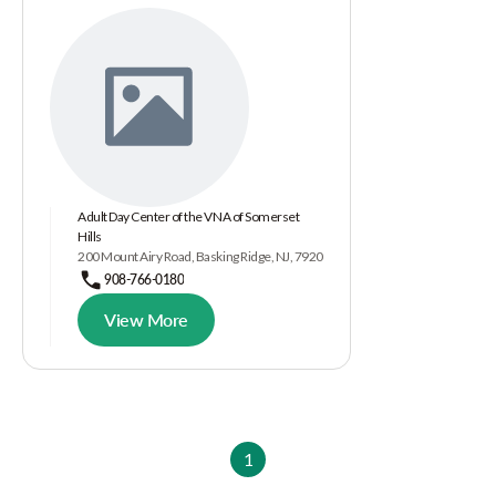
Adult Day Center of the VNA of Somerset
Hills
200 Mount Airy Road, Basking Ridge, NJ, 7920
908-766-0180
View More
1