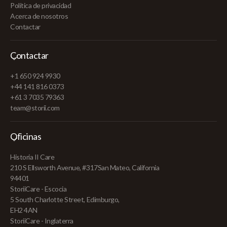
Política de privacidad
Acerca de nosotros
Contactar
Contactar
+1 650 924 9930
+44 141 816 0373
+61 3 7035 79363
team@storii.com
Oficinas
Historia II Care
210 S Ellsworth Avenue, #317San Mateo, California
94401
StoriiCare - Escocia
5 South Charlotte Street, Edimburgo,
EH2 4AN
StoriiCare - Inglaterra