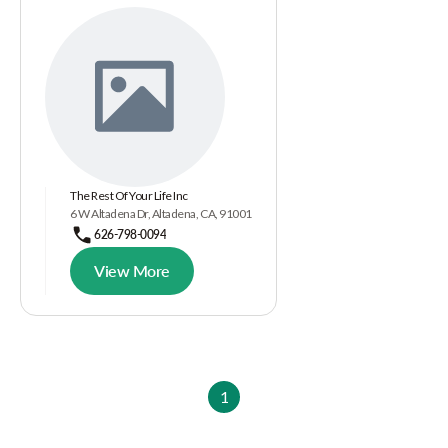
The Rest Of Your Life Inc
6 W Altadena Dr, Altadena, CA, 91001
626-798-0094
View More
1