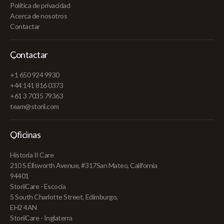
Política de privacidad
Acerca de nosotros
Contactar
Contactar
+1 650 924 9930
+44 141 816 0373
+61 3 7035 79363
team@storii.com
Oficinas
Historia II Care
210 S Ellsworth Avenue, #317San Mateo, California
94401
StoriiCare - Escocia
5 South Charlotte Street, Edimburgo,
EH2 4AN
StoriiCare - Inglaterra