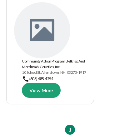
Community Action Program Belknap And
Merrimack Counties, Inc.
10 School St, Allenstown, NH, 03275-1917
(603) 485-4254
View More
1