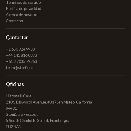
Términos de servicio
Política de privacidad
Acerca de nosotros
Contactar
Contactar
+1 650 924 9930
+44 141 816 0373
+61 3 7035 79363
team@storii.com
Oficinas
Historia II Care
210 S Ellsworth Avenue, #317San Mateo, California
94401
StoriiCare - Escocia
5 South Charlotte Street, Edimburgo,
EH2 4AN