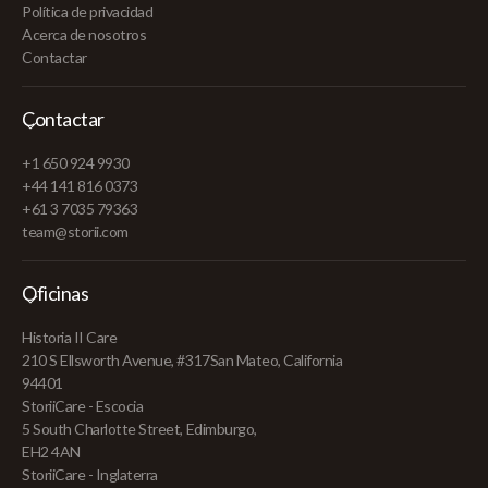
Política de privacidad
Acerca de nosotros
Contactar
Contactar
+1 650 924 9930
+44 141 816 0373
+61 3 7035 79363
team@storii.com
Oficinas
Historia II Care
210 S Ellsworth Avenue, #317San Mateo, California
94401
StoriiCare - Escocia
5 South Charlotte Street, Edimburgo,
EH2 4AN
StoriiCare - Inglaterra