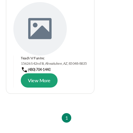
Teach 'n' Fun Inc
15626 S 42nd St, Ahwatukee, AZ, 85048-8835
(480) 704-1440
View More
1