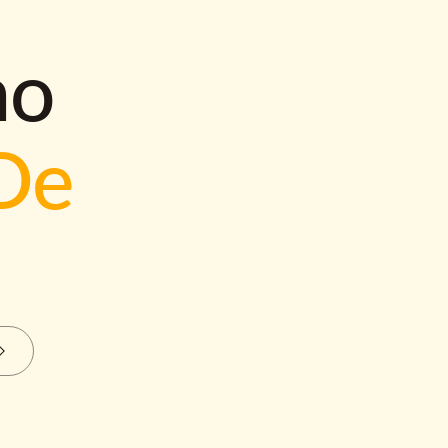
mo
De