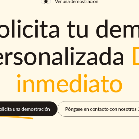
Ver una demostración
olicita tu de
ersonalizada
inmediato
olicita una demostración
Póngase en contacto con nosotros