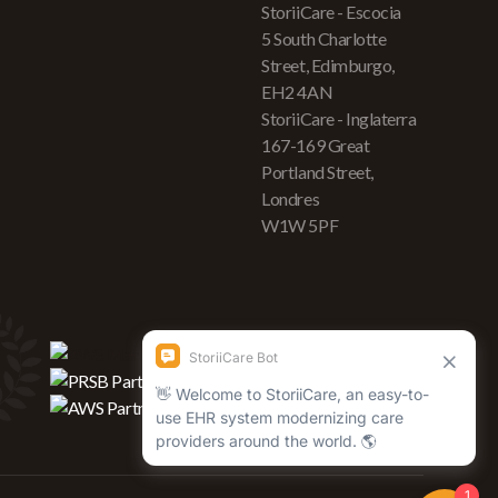
StoriiCare - Escocia
5 South Charlotte
Street, Edimburgo,
EH2 4AN
StoriiCare - Inglaterra
167-169 Great
Portland Street,
Londres
W1W 5PF