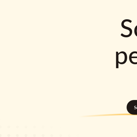
S
p
S