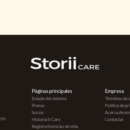
Páginas principales
Empresa
Estado del sistema
Términos de s
Prensa
Política de p
Socios
Acerca de no
acto
Historia II Care
Contactar
Registra historias de vida