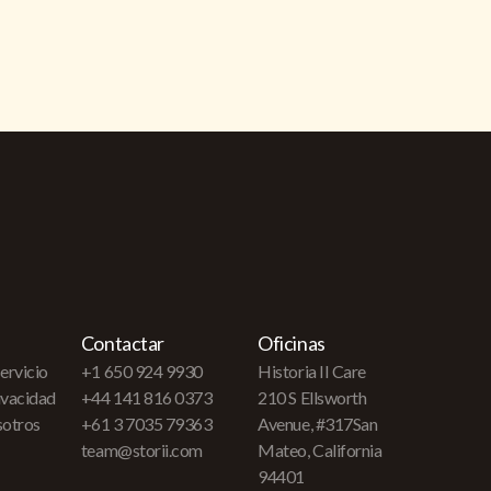
Contactar
Oficinas
ervicio
+1 650 924 9930
Historia II Care
rivacidad
+44 141 816 0373
210 S Ellsworth
sotros
+61 3 7035 79363
Avenue, #317San
team@storii.com
Mateo, California
94401