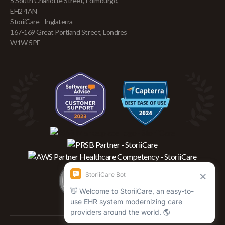
5 South Charlotte Street, Edimburgo,
EH2 4AN
StoriiCare - Inglaterra
167-169 Great Portland Street, Londres
W1W 5PF