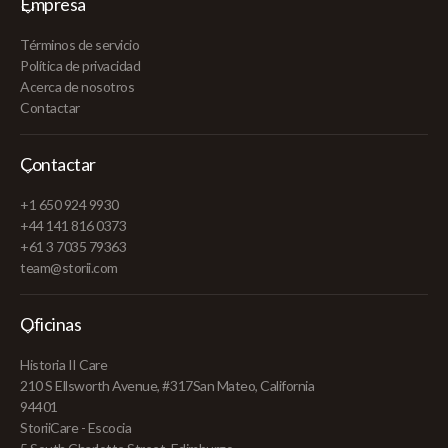
Empresa
Términos de servicio
Política de privacidad
Acerca de nosotros
Contactar
Contactar
+1 650 924 9930
+44 141 816 0373
+61 3 7035 79363
team@storii.com
Oficinas
Historia II Care
210 S Ellsworth Avenue, #317San Mateo, California
94401
StoriiCare - Escocia