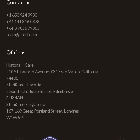
Contactar
+1 650 924 9930
+44 141 816 0373
+61 3 7035 79363
team@storii.com
Oficinas
Historia II Care
210 S Ellsworth Avenue, #317San Mateo, California
94401
StoriiCare - Escocia
5 South Charlotte Street, Edimburgo,
EH2 4AN
StoriiCare - Inglaterra
167-169 Great Portland Street, Londres
W1W 5PF