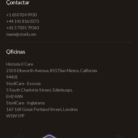
Contactar
+1 650 924 9930
+44 141 816 0373
+61 3 7035 79363
team@storii.com
Oficinas
Historia II Care
210 S Ellsworth Avenue, #317San Mateo, California
94401
StoriiCare - Escocia
5 South Charlotte Street, Edimburgo,
EH2 4AN
StoriiCare - Inglaterra
167-169 Great Portland Street, Londres
W1W 5PF