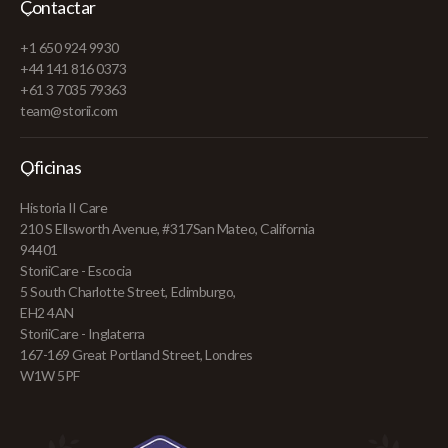
Contactar
+1 650 924 9930
+44 141 816 0373
+61 3 7035 79363
team@storii.com
Oficinas
Historia II Care
210 S Ellsworth Avenue, #317San Mateo, California
94401
StoriiCare - Escocia
5 South Charlotte Street, Edimburgo,
EH2 4AN
StoriiCare - Inglaterra
167-169 Great Portland Street, Londres
W1W 5PF