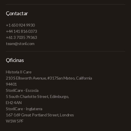
Contactar
+1 650 924 9930
+44 141 816 0373
+61 3 7035 79363
team@storii.com
Oficinas
Historia II Care
210 S Ellsworth Avenue, #317San Mateo, California
94401
StoriiCare - Escocia
5 South Charlotte Street, Edimburgo,
EH2 4AN
StoriiCare - Inglaterra
167-169 Great Portland Street, Londres
W1W 5PF