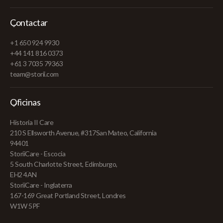
Contactar
+1 650 924 9930
+44 141 816 0373
+61 3 7035 79363
team@storii.com
Oficinas
Historia II Care
210 S Ellsworth Avenue, #317San Mateo, California
94401
StoriiCare - Escocia
5 South Charlotte Street, Edimburgo,
EH2 4AN
StoriiCare - Inglaterra
167-169 Great Portland Street, Londres
W1W 5PF